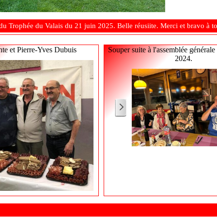
du Trophée du Valais du 21 juin 2025. Belle réusiite. Merci et bravo à to
nte et Pierre-Yves Dubuis
Souper suite à l'assemblée générale
2024.