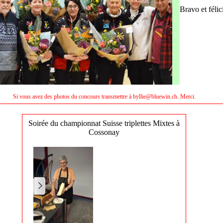
Bravo et félic
Si vous avez des photos du concours transmettre à byllie@bluewin.ch. Merci.
Soirée du championnat Suisse triplettes Mixtes à
Cossonay