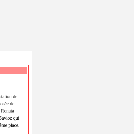
station
de
posée de
, Renata
Savioz qui
3ème place.