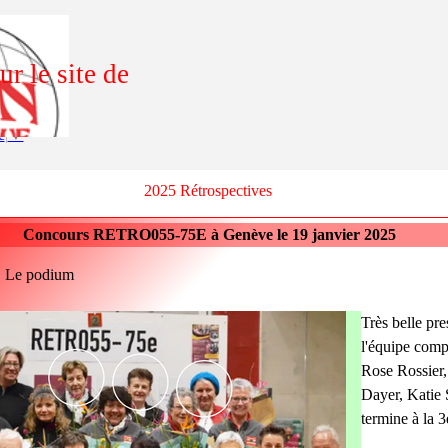
r le site de
e
▼
2025 Rétrospectives
Concours RETRO055-75E à Genève le 19 janvier 2025
dium
Très belle pre
l'équipe com
Rose Rossier
Dayer, Katie 
termine à la 